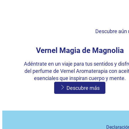
Descubre aún 
Vernel Magia de Magnolia
Adéntrate en un viaje para tus sentidos y disf
del perfume de Vernel Aromaterapia con acei
esenciales que inspiran cuerpo y mente.
Descubre más
Vernel Frangipani Fascinante
Adéntrate en un viaje para tus sentidos y disf
Declaració