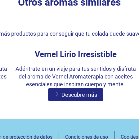
Otros aromas similares
más productos para conseguir que tu colada quede suav
Vernel Lirio Irresistible
ruta
Adéntrate en un viaje para tus sentidos y disfruta
tes
del aroma de Vernel Aromaterapia con aceites
esenciales que inspiran cuerpo y mente.
Descubre más
Vernel Selva Fascinante
ruta
Adéntrate en un viaje para tus sentidos y disfruta
n de protección de datos
Condiciones de uso
Cookies