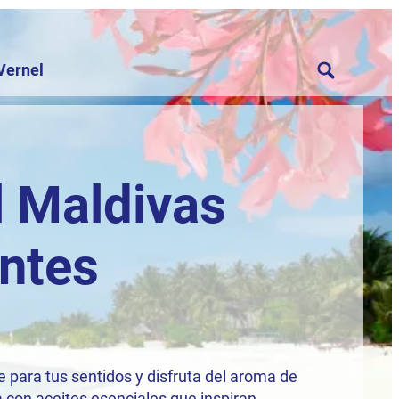
Vernel
l Maldivas
antes
e para tus sentidos y disfruta del aroma de
 con aceites esenciales que inspiran