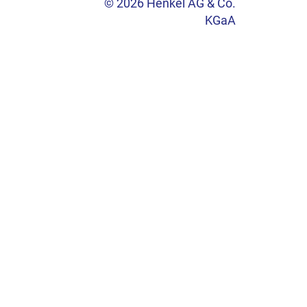
© 2026 Henkel AG & Co.
KGaA