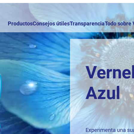
Productos
Consejos útiles
Transparencia
Todo sobre 
Vernel
Azul
Experimenta una sua